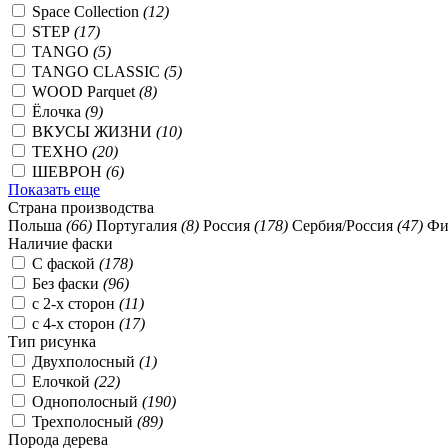
Space Collection
(12)
STEP
(17)
TANGO
(5)
TANGO CLASSIC
(5)
WOOD Parquet
(8)
Ёлочка
(9)
ВКУСЫ ЖИЗНИ
(10)
ТЕХНО
(20)
ШЕВРОН
(6)
Показать еще
Страна производства
Польша
(66)
Португалия
(8)
Россия
(178)
Сербия/Россия
(47)
Фи
Наличие фаски
C фаской
(178)
Без фаски
(96)
с 2-х сторон
(11)
с 4-х сторон
(17)
Тип рисунка
Двухполосный
(1)
Елочкой
(22)
Однополосный
(190)
Трехполосный
(89)
Порода дерева