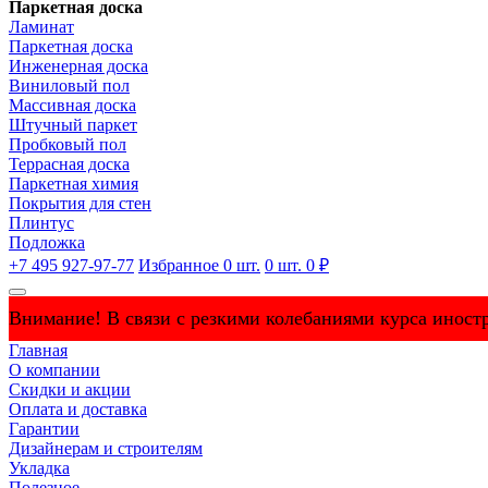
Паркетная доска
Ламинат
Паркетная доска
Инженерная доска
Виниловый пол
Массивная доска
Штучный паркет
Пробковый пол
Террасная доска
Паркетная химия
Покрытия для стен
Плинтус
Подложка
+7 495 927-97-77
Избранное
0
шт.
0
шт.
0 ₽
Внимание! В связи с резкими колебаниями курса иностр
Главная
О компании
Скидки и акции
Оплата и доставка
Гарантии
Дизайнерам и строителям
Укладка
Полезное