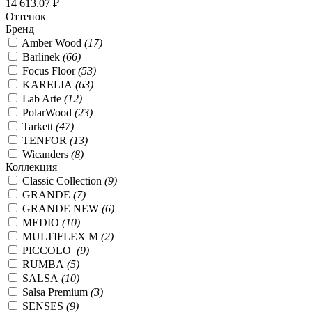
14 613.07 ₽
Оттенок
Бренд
Amber Wood
(17)
Barlinek
(66)
Focus Floor
(53)
KARELIA
(63)
Lab Arte
(12)
PolarWood
(23)
Tarkett
(47)
TENFOR
(13)
Wicanders
(8)
Коллекция
Classic Collection
(9)
GRANDE
(7)
GRANDE NEW
(6)
MEDIO
(10)
MULTIFLEX M
(2)
PICCOLO
(9)
RUMBA
(5)
SALSA
(10)
Salsa Premium
(3)
SENSES
(9)