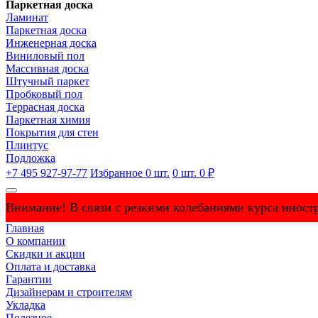
Паркетная доска
Ламинат
Паркетная доска
Инженерная доска
Виниловый пол
Массивная доска
Штучный паркет
Пробковый пол
Террасная доска
Паркетная химия
Покрытия для стен
Плинтус
Подложка
+7 495 927-97-77
Избранное
0
шт.
0
шт.
0 ₽
Внимание! В связи с резкими колебаниями курса иностр
Главная
О компании
Скидки и акции
Оплата и доставка
Гарантии
Дизайнерам и строителям
Укладка
Полезное