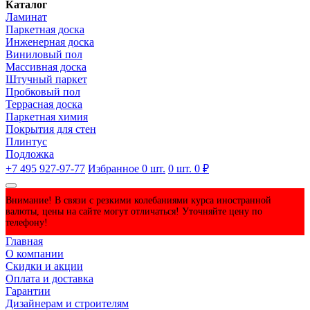
Каталог
Ламинат
Паркетная доска
Инженерная доска
Виниловый пол
Массивная доска
Штучный паркет
Пробковый пол
Террасная доска
Паркетная химия
Покрытия для стен
Плинтус
Подложка
+7 495 927-97-77
Избранное
0
шт.
0
шт.
0 ₽
Внимание! В связи с резкими колебаниями курса иностранной
валюты, цены на сайте могут отличаться! Уточняйте цену по
телефону!
Главная
О компании
Скидки и акции
Оплата и доставка
Гарантии
Дизайнерам и строителям