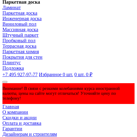
Паркетная доска
Ламинат
Паркетная доска
Инженерная доска
Виниловый пол
Массивная доска
Штучный паркет
Пробковый пол
Террасная доска
Паркетная химия
Покрытия для стен
Плинтус
Подложка
+7 495 927-97-77
Избранное
0
шт.
0
шт.
0 ₽
Внимание! В связи с резкими колебаниями курса иностранной
валюты, цены на сайте могут отличаться! Уточняйте цену по
телефону!
Главная
О компании
Скидки и акции
Оплата и доставка
Гарантии
Дизайнерам и строителям