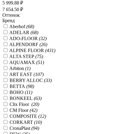
5 999.88 ₽
7 654.50 ₽
Оттенок
Бренд
Aberhof
(68)
ADELAR
(68)
ADO-FLOOR
(32)
ALPENDORF
(26)
ALPINE FLOOR
(431)
ALTA STEP
(75)
AQUAMAX
(51)
Arbiton
(1)
ART EAST
(107)
BERRY ALLOC
(33)
BETTA
(98)
BOHO
(11)
BONKEEL
(63)
Clix Floor
(20)
CM Floor
(42)
COMPOSITE
(12)
CORKART
(10)
CronaPlast
(94)