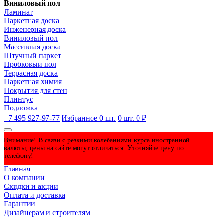
Виниловый пол
Ламинат
Паркетная доска
Инженерная доска
Виниловый пол
Массивная доска
Штучный паркет
Пробковый пол
Террасная доска
Паркетная химия
Покрытия для стен
Плинтус
Подложка
+7 495 927-97-77
Избранное
0
шт.
0
шт.
0 ₽
Внимание! В связи с резкими колебаниями курса иностранной
валюты, цены на сайте могут отличаться! Уточняйте цену по
телефону!
Главная
О компании
Скидки и акции
Оплата и доставка
Гарантии
Дизайнерам и строителям