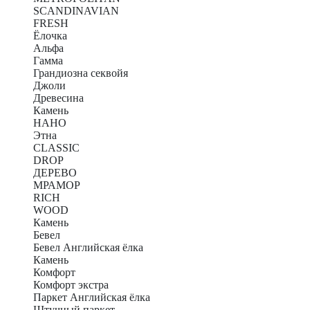
SCANDINAVIAN
FRESH
Ёлочка
Альфа
Гамма
Грандиозна секвойя
Джоли
Древесина
Камень
НАНО
Этна
CLASSIC
DROP
ДЕРЕВО
МРАМОР
RICH
WOOD
Камень
Бевел
Бевел Английская ёлка
Камень
Комфорт
Комфорт экстра
Паркет Английская ёлка
Штучный паркет