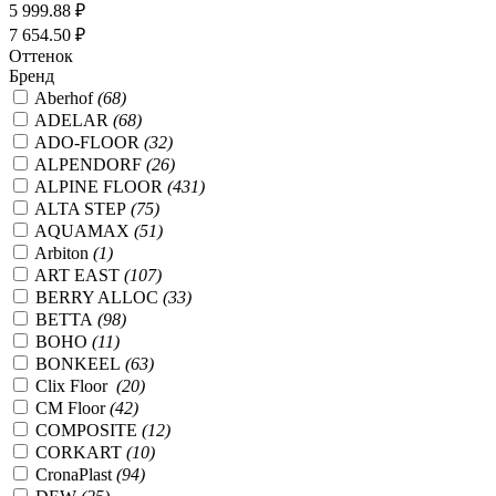
5 999.88 ₽
7 654.50 ₽
Оттенок
Бренд
Aberhof
(68)
ADELAR
(68)
ADO-FLOOR
(32)
ALPENDORF
(26)
ALPINE FLOOR
(431)
ALTA STEP
(75)
AQUAMAX
(51)
Arbiton
(1)
ART EAST
(107)
BERRY ALLOC
(33)
BETTA
(98)
BOHO
(11)
BONKEEL
(63)
Clix Floor
(20)
CM Floor
(42)
COMPOSITE
(12)
CORKART
(10)
CronaPlast
(94)