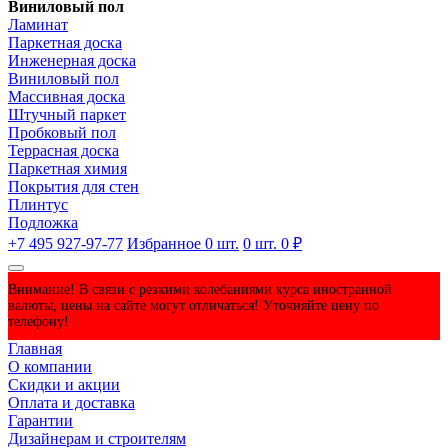
Виниловый пол
Ламинат
Паркетная доска
Инженерная доска
Виниловый пол
Массивная доска
Штучный паркет
Пробковый пол
Террасная доска
Паркетная химия
Покрытия для стен
Плинтус
Подложка
+7 495 927-97-77
Избранное
0
шт.
0
шт.
0 ₽
Внимание! В связи с резкими колебаниями курса иностранной
валюты, цены на сайте могут отличаться! Уточняйте цену по
телефону!
Главная
О компании
Скидки и акции
Оплата и доставка
Гарантии
Дизайнерам и строителям