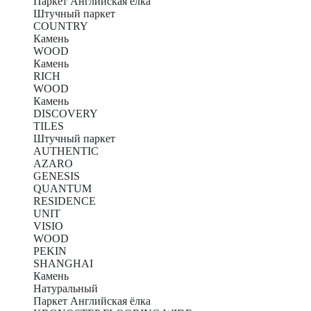
Паркет Английская ёлка
Штучный паркет
COUNTRY
Камень
WOOD
Камень
RICH
WOOD
Камень
DISCOVERY
TILES
Штучный паркет
AUTHENTIC
AZARO
GENESIS
QUANTUM
RESIDENCE
UNIT
VISIO
WOOD
PEKIN
SHANGHAI
Камень
Натуральный
Паркет Английская ёлка