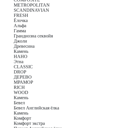
METROPOLITAN
SCANDINAVIAN
FRESH
Ёлочка
Альфа
Гамма
Грандиозна секвойя
Джоли
Древесина
Камень
НАНО
Этна
CLASSIC
DROP
ДЕРЕВО
МРАМОР
RICH
WOOD
Камень
Бевел
Бевел Английская ёлка
Камень
Комфорт
Комфорт экстра