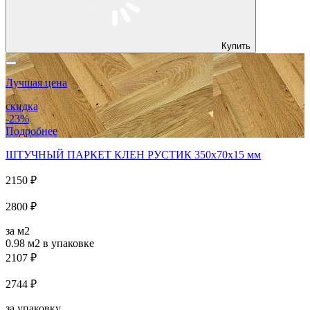
Купить
Лучшая цена
скидка
-23%
Подробнее
ШТУЧНЫЙ ПАРКЕТ КЛЕН РУСТИК 350x70x15 мм
2150 ₽
2800 ₽
за м2
0.98 м2
в упаковке
2107 ₽
2744 ₽
за упаковку