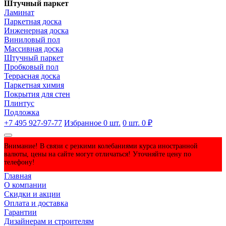
Штучный паркет
Ламинат
Паркетная доска
Инженерная доска
Виниловый пол
Массивная доска
Штучный паркет
Пробковый пол
Террасная доска
Паркетная химия
Покрытия для стен
Плинтус
Подложка
+7 495 927-97-77
Избранное
0
шт.
0
шт.
0 ₽
Внимание! В связи с резкими колебаниями курса иностранной
валюты, цены на сайте могут отличаться! Уточняйте цену по
телефону!
Главная
О компании
Скидки и акции
Оплата и доставка
Гарантии
Дизайнерам и строителям