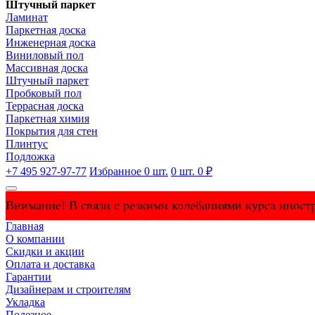
Штучный паркет
Ламинат
Паркетная доска
Инженерная доска
Виниловый пол
Массивная доска
Штучный паркет
Пробковый пол
Террасная доска
Паркетная химия
Покрытия для стен
Плинтус
Подложка
+7 495 927-97-77
Избранное
0
шт.
0
шт.
0 ₽
Внимание! В связи с резкими колебаниями курса иностр
Главная
О компании
Скидки и акции
Оплата и доставка
Гарантии
Дизайнерам и строителям
Укладка
Полезное