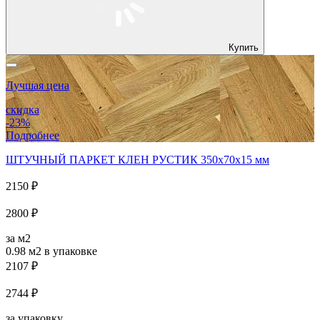
Купить
Лучшая цена
скидка
-23%
Подробнее
ШТУЧНЫЙ ПАРКЕТ КЛЕН РУСТИК 350x70x15 мм
2150 ₽
2800 ₽
за м2
0.98 м2
в упаковке
2107 ₽
2744 ₽
за упаковку