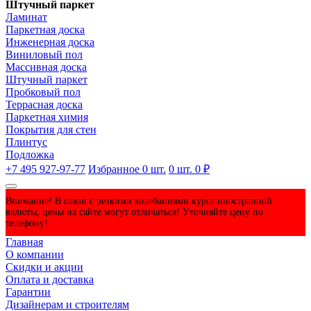
Штучный паркет
Ламинат
Паркетная доска
Инженерная доска
Виниловый пол
Массивная доска
Штучный паркет
Пробковый пол
Террасная доска
Паркетная химия
Покрытия для стен
Плинтус
Подложка
+7 495 927-97-77
Избранное
0
шт.
0
шт.
0 ₽
Внимание! В связи с резкими колебаниями курса иностранной
валюты, цены на сайте могут отличаться! Уточняйте цену по
телефону!
Главная
О компании
Скидки и акции
Оплата и доставка
Гарантии
Дизайнерам и строителям