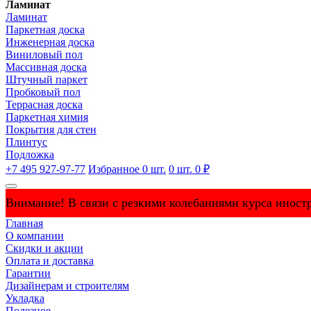
Ламинат
Ламинат
Паркетная доска
Инженерная доска
Виниловый пол
Массивная доска
Штучный паркет
Пробковый пол
Террасная доска
Паркетная химия
Покрытия для стен
Плинтус
Подложка
+7 495 927-97-77
Избранное
0
шт.
0
шт.
0 ₽
Внимание! В связи с резкими колебаниями курса иностр
Главная
О компании
Скидки и акции
Оплата и доставка
Гарантии
Дизайнерам и строителям
Укладка
Полезное