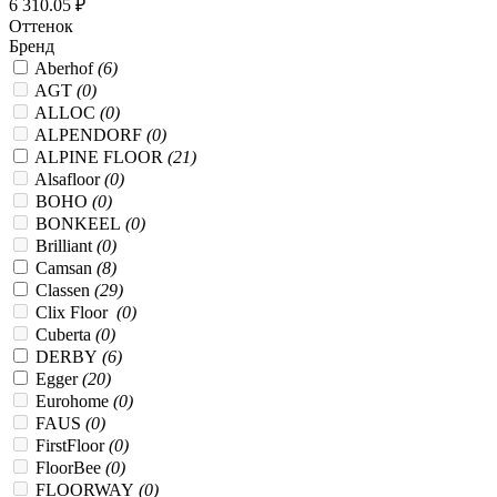
6 310.05 ₽
Оттенок
Бренд
Aberhof
(6)
AGT
(0)
ALLOC
(0)
ALPENDORF
(0)
ALPINE FLOOR
(21)
Alsafloor
(0)
BOHO
(0)
BONKEEL
(0)
Brilliant
(0)
Camsan
(8)
Classen
(29)
Clix Floor
(0)
Cuberta
(0)
DERBY
(6)
Egger
(20)
Eurohome
(0)
FAUS
(0)
FirstFloor
(0)
FloorBee
(0)
FLOORWAY
(0)