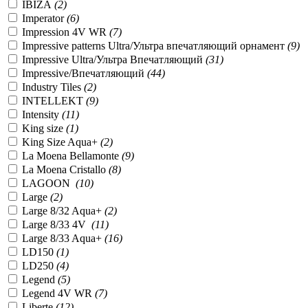
IBIZA
(2)
Imperator
(6)
Impression 4V WR
(7)
Impressive patterns Ultra/Ультра впечатляющий орнамент
(9)
Impressive Ultra/Ультра Впечатляющий
(31)
Impressive/Впечатляющий
(44)
Industry Tiles
(2)
INTELLEKT
(9)
Intensity
(11)
King size
(1)
King Size Aqua+
(2)
La Moena Bellamonte
(9)
La Moena Cristallo
(8)
LAGOON
(10)
Large
(2)
Large 8/32 Aqua+
(2)
Large 8/33 4V
(11)
Large 8/33 Aqua+
(16)
LD150
(1)
LD250
(4)
Legend
(5)
Legend 4V WR
(7)
Liberte
(12)