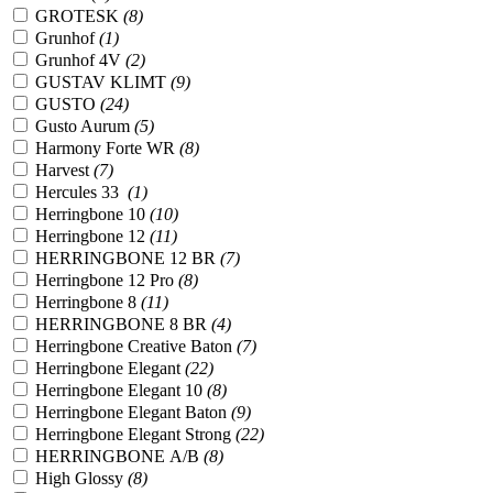
GROTESK
(8)
Grunhof
(1)
Grunhof 4V
(2)
GUSTAV KLIMT
(9)
GUSTO
(24)
Gusto Aurum
(5)
Harmony Forte WR
(8)
Harvest
(7)
Hercules 33
(1)
Herringbone 10
(10)
Herringbone 12
(11)
HERRINGBONE 12 BR
(7)
Herringbone 12 Pro
(8)
Herringbone 8
(11)
HERRINGBONE 8 BR
(4)
Herringbone Creative Baton
(7)
Herringbone Elegant
(22)
Herringbone Elegant 10
(8)
Herringbone Elegant Baton
(9)
Herringbone Elegant Strong
(22)
HERRINGBONE А/B
(8)
High Glossy
(8)