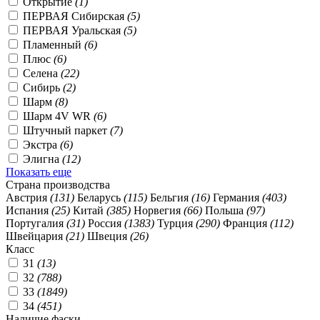
Открытие
(1)
ПЕРВАЯ Сибирская
(5)
ПЕРВАЯ Уральская
(5)
Пламенный
(6)
Плюс
(6)
Селена
(22)
Сибирь
(2)
Шарм
(8)
Шарм 4V WR
(6)
Штучный паркет
(7)
Экстра
(6)
Элигна
(12)
Показать еще
Страна производства
Австрия
(131)
Беларусь
(115)
Бельгия
(16)
Германия
(403)
Испания
(25)
Китай
(385)
Норвегия
(66)
Польша
(97)
Португалия
(31)
Россия
(1383)
Турция
(290)
Франция
(112)
Швейцария
(21)
Швеция
(26)
Класс
31
(13)
32
(788)
33
(1849)
34
(451)
Наличие фаски