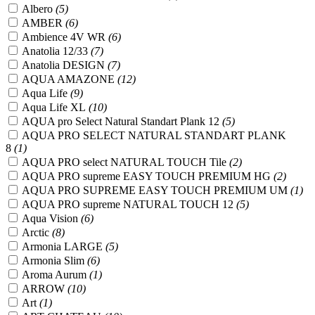
Albero
(5)
AMBER
(6)
Ambience 4V WR
(6)
Anatolia 12/33
(7)
Anatolia DESIGN
(7)
AQUA AMAZONE
(12)
Aqua Life
(9)
Aqua Life XL
(10)
AQUA pro Select Natural Standart Plank 12
(5)
AQUA PRO SELECT NATURAL STANDART PLANK
8
(1)
AQUA PRO select NATURAL TOUCH Tile
(2)
AQUA PRO supreme EASY TOUCH PREMIUM HG
(2)
AQUA PRO SUPREME EASY TOUCH PREMIUM UM
(1)
AQUA PRO supreme NATURAL TOUCH 12
(5)
Aqua Vision
(6)
Arctic
(8)
Armonia LARGE
(5)
Armonia Slim
(6)
Aroma Aurum
(1)
ARROW
(10)
Art
(1)