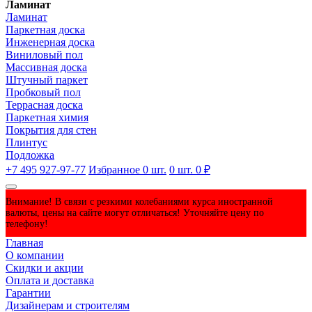
Ламинат
Ламинат
Паркетная доска
Инженерная доска
Виниловый пол
Массивная доска
Штучный паркет
Пробковый пол
Террасная доска
Паркетная химия
Покрытия для стен
Плинтус
Подложка
+7 495 927-97-77
Избранное
0
шт.
0
шт.
0 ₽
Внимание! В связи с резкими колебаниями курса иностранной
валюты, цены на сайте могут отличаться! Уточняйте цену по
телефону!
Главная
О компании
Скидки и акции
Оплата и доставка
Гарантии
Дизайнерам и строителям