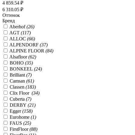
4 859.54 ₽
6 310.05 ₽
Оттенок
Бренд
Aberhof
(26)
AGT
(117)
ALLOC
(66)
ALPENDORF
(37)
ALPINE FLOOR
(84)
Alsafloor
(62)
BOHO
(35)
BONKEEL
(24)
Brilliant
(7)
Camsan
(61)
Classen
(183)
Clix Floor
(34)
Cuberta
(7)
DERBY
(21)
Egger
(158)
Eurohome
(1)
FAUS
(25)
FirstFloor
(88)