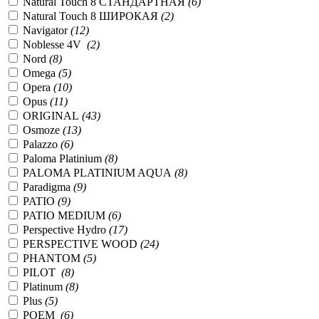
Natural Touch 8 СТАНДАРТНАЯ
(6)
Natural Touch 8 ШИРОКАЯ
(2)
Navigator
(12)
Noblesse 4V
(2)
Nord
(8)
Omega
(5)
Opera
(10)
Opus
(11)
ORIGINAL
(43)
Osmoze
(13)
Palazzo
(6)
Paloma Platinium
(8)
PALOMA PLATINIUM AQUA
(8)
Paradigma
(9)
PATIO
(9)
PATIO MEDIUM
(6)
Perspective Hydro
(17)
PERSPECTIVE WOOD
(24)
PHANTOM
(5)
PILOT
(8)
Platinum
(8)
Plus
(5)
POEM
(6)