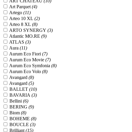
ART CHATEAU
(10)
Art Parquet
(4)
Artego
(11)
Arteo 10 XL
(2)
Arteo 8 XL
(8)
ARTO SYNERGY
(3)
Atlantic MO.RE
(9)
ATLAS
(3)
Aura
(11)
Aurum Eco Fiori
(7)
Aurum Eco Movie
(7)
Aurum Eco Symfonia
(8)
Aurum Eco Volo
(8)
Avangard
(8)
Avangard
(5)
BALLET
(10)
BAVARIA
(3)
Bellini
(6)
BERING
(9)
Biom
(8)
BOHEME
(8)
BOUCLE
(3)
Brilliant
(15)