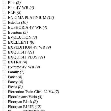
Elite
(5)
Elite 4V WR
(4)
ELK
(8)
ENIGMA PLATINIUM
(12)
Estetica
(10)
EUPHORIA 4V WR
(4)
Eventum
(5)
EVOLUTION
(3)
EXELLENT
(8)
EXPEDITION 4V WR
(9)
EXQUISIT
(21)
EXQUISIT PLUS
(21)
EXTRA
(4)
Extreme 4V WR
(2)
Family
(7)
Fanat
(4)
Fancy
(4)
Fiesta
(8)
Fiorentino Twin Click 32 V4
(7)
Floordreams Vario
(4)
Floorpan Black
(8)
Floorpan BLUE
(12)