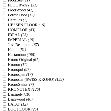
FloorBee
(11)
FLOORWAY
(31)
FloorWood
(42)
Forest Floor
(12)
Hercules
(1)
HESSEN FLOOR
(16)
HOMFLOR
(43)
IDEAL
(23)
IMPERIAL
(19)
Joss Beaumont
(67)
Kaindl
(51)
Kastamonu
(198)
Krono Original
(61)
Kronon
(11)
Kronopol
(97)
Kronospan
(17)
Kronostar (SWISS KRONO)
(122)
KronoSwiss
(7)
KRONOTEX
(126)
Laminely
(19)
Lamiwood
(40)
LATAT
(12)
LOC FLOOR
(25)