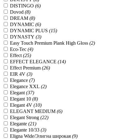
DISTINGO
(6)
Dovod
(8)
DREAM
(8)
DYNAMIC
(6)
DYNAMIC PLUS
(15)
DYNASTY
(3)
Easy Touch Premium Plank High Gloss
(2)
Eco-Tec
(4)
Effect
(25)
EFFECT ELEGANCE
(14)
Effect Premium
(26)
EIR 4V
(3)
Elegance
(7)
Elegance XXL
(2)
Elegant
(37)
Elegant 10
(8)
Elegant 4V
(10)
ELEGANT MEDIUM
(6)
Elegant Strong
(22)
Elegante
(21)
Elegante 10/33
(3)
Eligna Wide/Элигна широкая
(9)