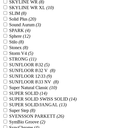
SKYLINE WR
(8)
SKYLINE WR XL
(10)
SLIM
(8)
Solid Plus
(20)
Sound Aurum
(3)
SPARK
(4)
Sphere
(12)
Stilo
(8)
Stonex
(8)
Storm V4
(5)
STRONG
(11)
SUNFLOOR 8\32
(5)
SUNFLOOR 8\32 V
(8)
SUNFLOOR 12\33
(9)
SUNFLOOR 8\33 NV
(8)
Super Natural Classic
(10)
SUPER SOLID
(14)
SUPER SOLID SWISS SOLID
(14)
SUPER SOLID/JANGAL
(13)
Super Step
(8)
SVENSSON PARKETT
(26)
SymBio Groove
(2)
SyncChrome
(4)