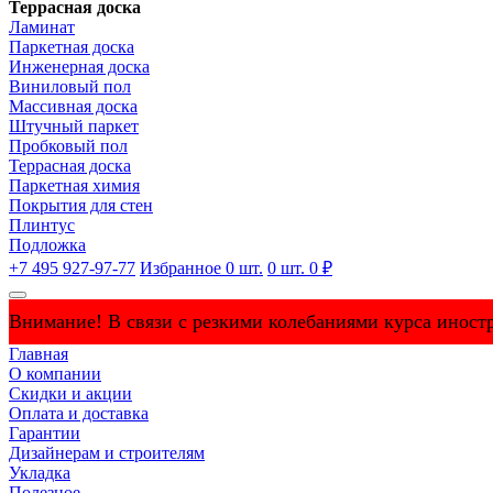
Террасная доска
Ламинат
Паркетная доска
Инженерная доска
Виниловый пол
Массивная доска
Штучный паркет
Пробковый пол
Террасная доска
Паркетная химия
Покрытия для стен
Плинтус
Подложка
+7 495 927-97-77
Избранное
0
шт.
0
шт.
0 ₽
Внимание! В связи с резкими колебаниями курса иностр
Главная
О компании
Скидки и акции
Оплата и доставка
Гарантии
Дизайнерам и строителям
Укладка
Полезное