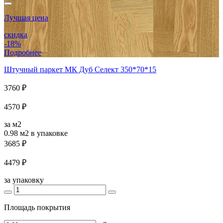
Лучшая цена
скидка
-18%
Подробнее
Штучный паркет МК Дуб Селект 350*70*15
3760 ₽
4570 ₽
за м2
0.98 м2
в упаковке
3685 ₽
4479 ₽
за упаковку
Площадь покрытия