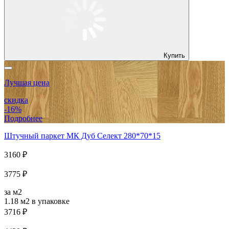
Купить
Лучшая цена
скидка
-16%
Подробнее
Штучный паркет МК Дуб Селект 280*70*15
3160 ₽
3775 ₽
за м2
1.18 м2
в упаковке
3716 ₽