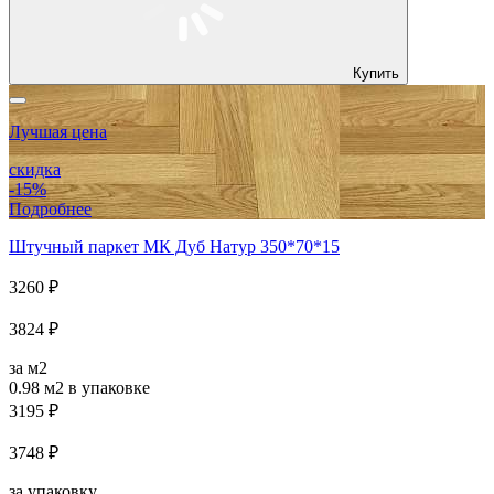
Купить
Лучшая цена
скидка
-15%
Подробнее
Штучный паркет МК Дуб Натур 350*70*15
3260 ₽
3824 ₽
за м2
0.98 м2
в упаковке
3195 ₽
3748 ₽
за упаковку