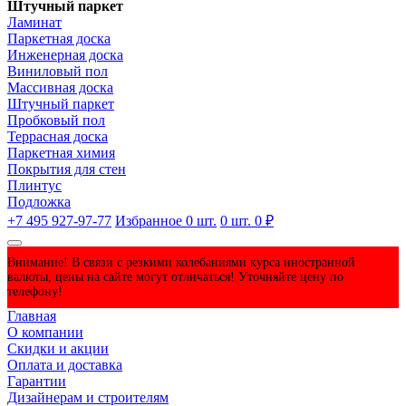
Штучный паркет
Ламинат
Паркетная доска
Инженерная доска
Виниловый пол
Массивная доска
Штучный паркет
Пробковый пол
Террасная доска
Паркетная химия
Покрытия для стен
Плинтус
Подложка
+7 495 927-97-77
Избранное
0
шт.
0
шт.
0 ₽
Внимание! В связи с резкими колебаниями курса иностранной
валюты, цены на сайте могут отличаться! Уточняйте цену по
телефону!
Главная
О компании
Скидки и акции
Оплата и доставка
Гарантии
Дизайнерам и строителям