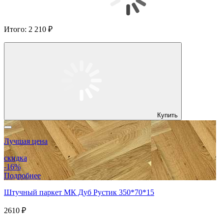
Итого:
2 210 ₽
Купить
Лучшая цена
скидка
-16%
Подробнее
Штучный паркет МК Дуб Рустик 350*70*15
2610 ₽