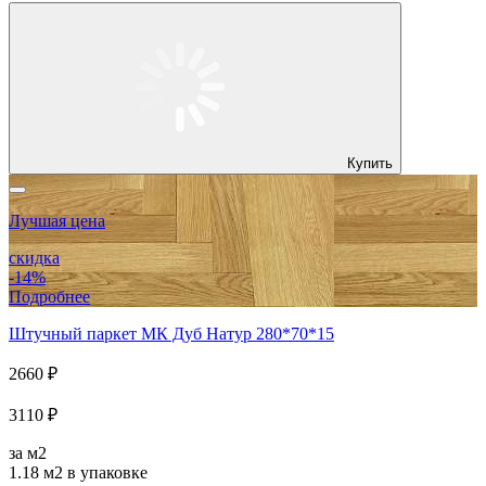
Купить
Лучшая цена
скидка
-14%
Подробнее
Штучный паркет МК Дуб Натур 280*70*15
2660 ₽
3110 ₽
за м2
1.18 м2
в упаковке