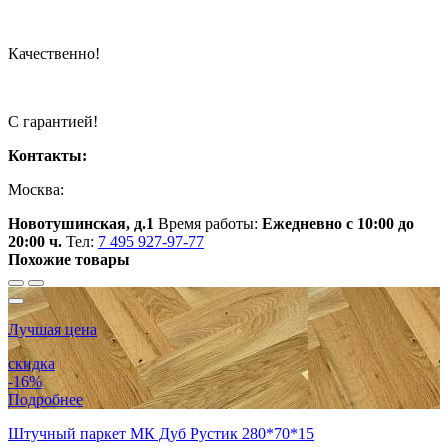
Качественно!
С гарантией!
Контакты:
Москва:
Новотушинская, д.1
Время работы:
Ежедневно с 10:00 до
20:00 ч.
Тел:
7 495 927-97-77
Похожие товары
Лучшая цена
скидка
-16%
Подробнее
Штучный паркет МК Дуб Рустик 280*70*15