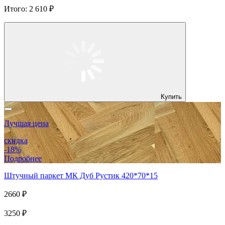
Итого:
2 610 ₽
Купить
Лучшая цена
скидка
-18%
Подробнее
Штучный паркет МК Дуб Рустик 420*70*15
2660 ₽
3250 ₽