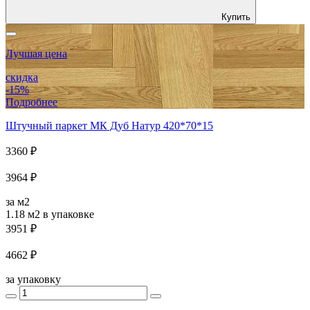
Купить
Лучшая цена
скидка
-15%
Подробнее
Штучный паркет МК Дуб Натур 420*70*15
3360 ₽
3964 ₽
за м2
1.18 м2
в упаковке
3951 ₽
4662 ₽
за упаковку