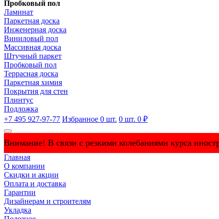
Пробковый пол
Ламинат
Паркетная доска
Инженерная доска
Виниловый пол
Массивная доска
Штучный паркет
Пробковый пол
Террасная доска
Паркетная химия
Покрытия для стен
Плинтус
Подложка
+7 495 927-97-77
Избранное
0
шт.
0
шт.
0 ₽
Внимание! В связи с резкими колебаниями курса иностр
Главная
О компании
Скидки и акции
Оплата и доставка
Гарантии
Дизайнерам и строителям
Укладка
Полезное