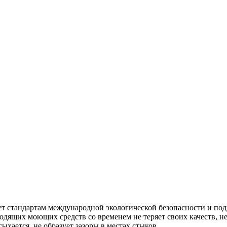
ндартам международной экологической безопасности и подх
дящих моющих средств со временем не теряет своих качеств, не
ыхается, не образует зазоры в местах стыков.