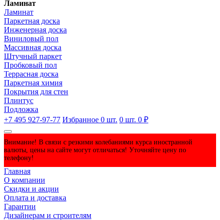
Ламинат
Ламинат
Паркетная доска
Инженерная доска
Виниловый пол
Массивная доска
Штучный паркет
Пробковый пол
Террасная доска
Паркетная химия
Покрытия для стен
Плинтус
Подложка
+7 495 927-97-77
Избранное
0
шт.
0
шт.
0 ₽
Внимание! В связи с резкими колебаниями курса иностранной
валюты, цены на сайте могут отличаться! Уточняйте цену по
телефону!
Главная
О компании
Скидки и акции
Оплата и доставка
Гарантии
Дизайнерам и строителям