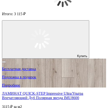
Итого:
3 115 ₽
Купить
Бесплатная доставка
Подложка в подарок
Подробнее
ЛАМИНАТ QUICK-STEP Impressive Ultra/Ультра
Впечатляющий Дуб Полярная звезда IMU8600
3115 ₽
за м2