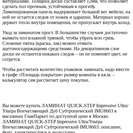
материалами. Толщина доски составляет 12мм, что позволяет
сделать пол прочным, устойчивым к прогибу.
Ламинированная панель выдерживает большой вес мебели, на
ней не остается следов от ножек и царапин. Материал хорошо
держит тепло внутри помещения, не пропускает внутрь холод.
Уход за ламинатом прост. В большинстве случаев достаточно
вымыть пол влажной тряпкой, чтобы убрать всю грязь.
Сложные пятна (краска, лак) можно отмыть
ацетоносодержащими средствами. На декоративном слое
доски не останется никаких следов – он не поменяет цвет, не
сотрется.
Чтобы рассчитать количество упаковок ламината, надо ввести
в графе «Площадь покрытия» размер комнаты в кв.м. –
калькулятор сам рассчитает цену покупки.
Вы можете купить ЛАМИНАТ QUICK-STEP Impressive Ultra/
Ультра Впечатляющий Дуб Субтропический IMU8603 в
магазинах ГлавПаркет по доступной цене в Москве.
ЛАМИНАТ QUICK-STEP Impressive Ultra/Ультра
Впечатляющий Дуб Субтропический IMU8603: описание,
фото, характеристики и аксессуары.