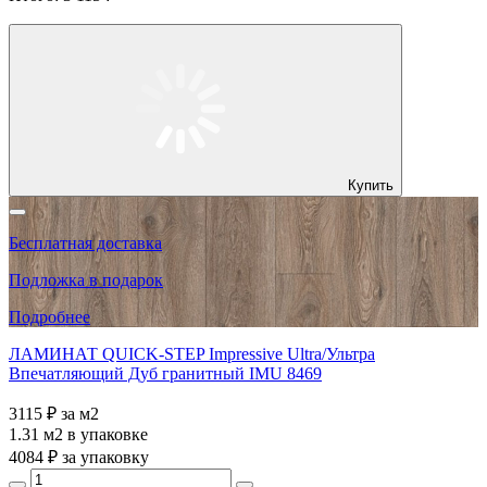
Купить
Бесплатная доставка
Подложка в подарок
Подробнее
ЛАМИНАТ QUICK-STEP Impressive Ultra/Ультра
Впечатляющий Дуб гранитный IMU 8469
3115 ₽
за м2
1.31 м2
в упаковке
4084 ₽
за упаковку