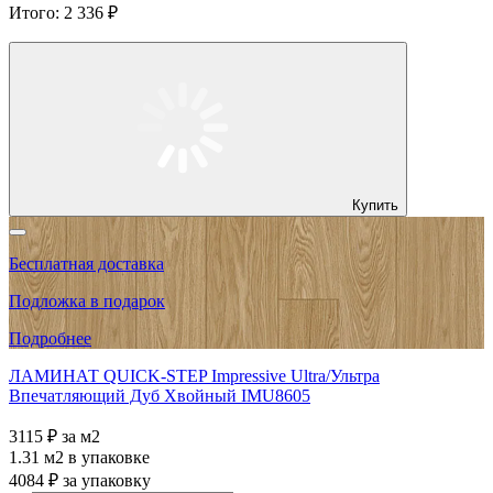
Итого:
2 336 ₽
Купить
Бесплатная доставка
Подложка в подарок
Подробнее
ЛАМИНАТ QUICK-STEP Impressive Ultra/Ультра
Впечатляющий Дуб Хвойный IMU8605
3115 ₽
за м2
1.31 м2
в упаковке
4084 ₽
за упаковку