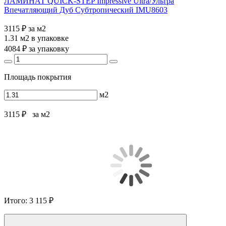
ЛАМИНАТ QUICK-STEP Impressive Ultra/Ультра
Впечатляющий Дуб Субтропический IMU8603
3115 ₽
за м2
1.31 м2
в упаковке
4084 ₽
за упаковку
Площадь покрытия
м2
3115 ₽
за м2
Итого:
3 115 ₽