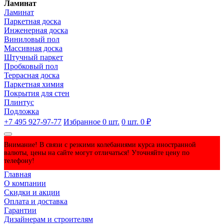
Ламинат
Ламинат
Паркетная доска
Инженерная доска
Виниловый пол
Массивная доска
Штучный паркет
Пробковый пол
Террасная доска
Паркетная химия
Покрытия для стен
Плинтус
Подложка
+7 495 927-97-77
Избранное
0
шт.
0
шт.
0 ₽
Внимание! В связи с резкими колебаниями курса иностранной
валюты, цены на сайте могут отличаться! Уточняйте цену по
телефону!
Главная
О компании
Скидки и акции
Оплата и доставка
Гарантии
Дизайнерам и строителям