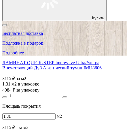
Купить
Бесплатная доставка
Подложка в подарок
Подробнее
ЛАМИНАТ QUICK-STEP Impressive Ultra/Ультра
Впечатляющий Дуб Арктический туман IMU8606
3115 ₽
за м2
1.31 м2
в упаковке
4084 ₽
за упаковку
Площадь покрытия
м2
3115 ₽
за м2