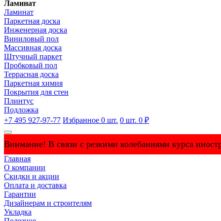
Ламинат
Ламинат
Паркетная доска
Инженерная доска
Виниловый пол
Массивная доска
Штучный паркет
Пробковый пол
Террасная доска
Паркетная химия
Покрытия для стен
Плинтус
Подложка
+7 495 927-97-77
Избранное
0
шт.
0
шт.
0 ₽
Внимание! В связи с резкими колебаниями курса иностр
Главная
О компании
Скидки и акции
Оплата и доставка
Гарантии
Дизайнерам и строителям
Укладка
Полезное