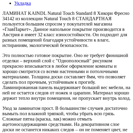
Укладка
ЛАМИНАТ KAINDL Natural Touch Standard 8 Хикори Фресно
34142 из коллекции Natural Touch 8 СТАНДАРТНАЯ
пользуется большим спросом у покупателей магазина
«ГлавПаркет». Данное напольное покрытие производится в
Австрия и имеет 32 класс износостойкости. Он подходит для
разных помещений благодаря устойчивости к влаге,
истираниям, экологической безопасности.
Это полностью готовое покрытие. Оно не требует финишной
отделки – верхний слой с "Однополосный" рисунком
прекрасно вписывается в любое оформление комнаты и
хорошо смотрится со всеми настенными и потолочными
материалами. Толщина доски составляет 8мм, что позволяет
сделать пол прочным, устойчивым к прогибу.
Ламинированная панель выдерживает большой вес мебели, на
ней не остается следов от ножек и царапин. Материал хорошо
держит тепло внутри помещения, не пропускает внутрь холод.
Уход за ламинатом прост. В большинстве случаев достаточно
вымыть пол влажной тряпкой, чтобы убрать всю грязь.
Сложные пятна (краска, лак) можно отмыть
ацетоносодержащими средствами. На декоративном слое
доски не останется никаких следов – он не поменяет цвет, не