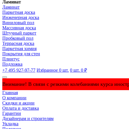
Ламинат
Ламинат
Паркетная доска
Инженерная доска
Виниловый пол
Массивная доска
Штучный паркет
Пробковый пол
Террасная доска
Паркетная химия
Покрытия для стен
Плинтус
Подложка
+7 495 927-97-77
Избранное
0
шт.
0
шт.
0 ₽
Внимание! В связи с резкими колебаниями курса иностр
Главная
О компании
Скидки и акции
Оплата и доставка
Гарантии
Дизайнерам и строителям
Укладка
Полезное