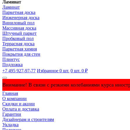
Ламинат
Ламинат
Паркетная доска
Инженерная доска
Виниловый пол
Массивная доска
Штучный паркет
Пробковый пол
Террасная доска
Паркетная химия
Покрытия для стен
Плинтус
Подложка
+7 495 927-97-77
Избранное
0
шт.
0
шт.
0 ₽
Внимание! В связи с резкими колебаниями курса иностр
Главная
О компании
Скидки и акции
Оплата и доставка
Гарантии
Дизайнерам и строителям
Укладка
Полезное