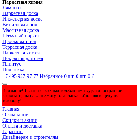
Паркетная химия
Ламинат
Паркетная доска
Инженерная доска
Виниловый пол
Массивная доска
Штучный паркет
Пробковый пол
Террасная доска
Паркетная химия
Покрытия для стен
Плинтус
Подложка
+7 495 927-97-77
Избранное
0
шт.
0
шт.
0 ₽
Внимание! В связи с резкими колебаниями курса иностранной
валюты, цены на сайте могут отличаться! Уточняйте цену по
телефону!
Главная
О компании
Скидки и акции
Оплата и доставка
Гарантии
Дизайнерам и строителям