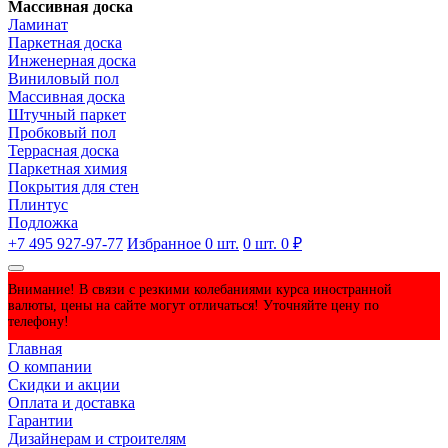
Массивная доска
Ламинат
Паркетная доска
Инженерная доска
Виниловый пол
Массивная доска
Штучный паркет
Пробковый пол
Террасная доска
Паркетная химия
Покрытия для стен
Плинтус
Подложка
+7 495 927-97-77
Избранное
0
шт.
0
шт.
0 ₽
Внимание! В связи с резкими колебаниями курса иностранной
валюты, цены на сайте могут отличаться! Уточняйте цену по
телефону!
Главная
О компании
Скидки и акции
Оплата и доставка
Гарантии
Дизайнерам и строителям