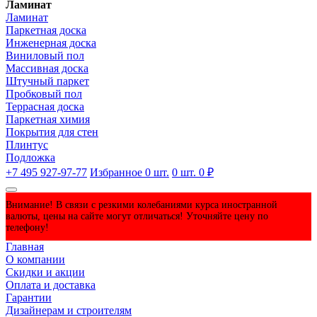
Ламинат
Ламинат
Паркетная доска
Инженерная доска
Виниловый пол
Массивная доска
Штучный паркет
Пробковый пол
Террасная доска
Паркетная химия
Покрытия для стен
Плинтус
Подложка
+7 495 927-97-77
Избранное
0
шт.
0
шт.
0 ₽
Внимание! В связи с резкими колебаниями курса иностранной
валюты, цены на сайте могут отличаться! Уточняйте цену по
телефону!
Главная
О компании
Скидки и акции
Оплата и доставка
Гарантии
Дизайнерам и строителям