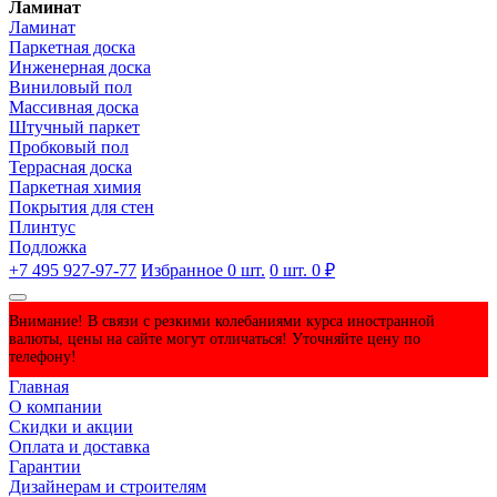
Ламинат
Ламинат
Паркетная доска
Инженерная доска
Виниловый пол
Массивная доска
Штучный паркет
Пробковый пол
Террасная доска
Паркетная химия
Покрытия для стен
Плинтус
Подложка
+7 495 927-97-77
Избранное
0
шт.
0
шт.
0 ₽
Внимание! В связи с резкими колебаниями курса иностранной
валюты, цены на сайте могут отличаться! Уточняйте цену по
телефону!
Главная
О компании
Скидки и акции
Оплата и доставка
Гарантии
Дизайнерам и строителям