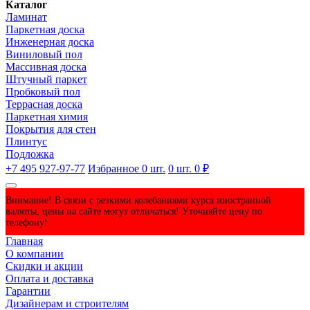
Каталог
Ламинат
Паркетная доска
Инженерная доска
Виниловый пол
Массивная доска
Штучный паркет
Пробковый пол
Террасная доска
Паркетная химия
Покрытия для стен
Плинтус
Подложка
+7 495 927-97-77
Избранное
0
шт.
0
шт.
0 ₽
Внимание! В связи с резкими колебаниями курса иностранной
валюты, цены на сайте могут отличаться! Уточняйте цену по
телефону!
Главная
О компании
Скидки и акции
Оплата и доставка
Гарантии
Дизайнерам и строителям